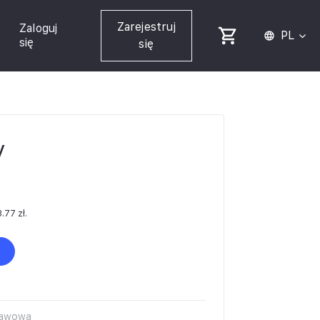
Zarejestruj
Zaloguj
PL
się
się
y
3.77
zł
.
tawowa