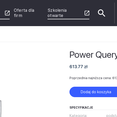
Oferta dla
Szkolenia
firm
otwarte
e
Power Quer
enie
 Power
rznych
613.77
zł
u
Poprzednia najniższa cena:
61
ce
Dodaj do koszyka
SPECYFIKACJE
Kategoria:
pods