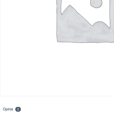
Project Management
Krytyczne myślenie/Inteligenc
Rachunkowość i sprawozdawczość fi
emocjonalna
Sprzedaż i negocjacje
Szkolenia branżowe
Opinie
0