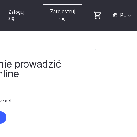
Zarejestruj
Zaloguj
PL
się
się
nie prowadzić
nline
7.40
zł
.