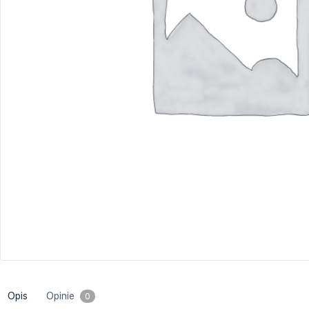
Project Management
Krytyczne myślenie/Inteligenc
Rachunkowość i sprawozdawczość fi
emocjonalna
Sprzedaż i negocjacje
Szkolenia branżowe
Opis
Opinie
0