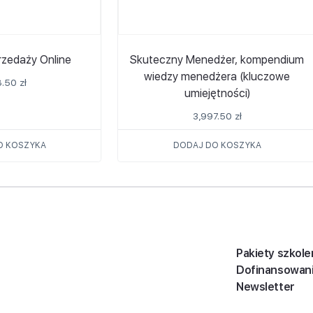
zedaży Online
Skuteczny Menedżer, kompendium
wiedzy menedżera (kluczowe
8.50
zł
umiejętności)
3,997.50
zł
O KOSZYKA
DODAJ DO KOSZYKA
Pakiety szkole
Dofinansowan
Newsletter