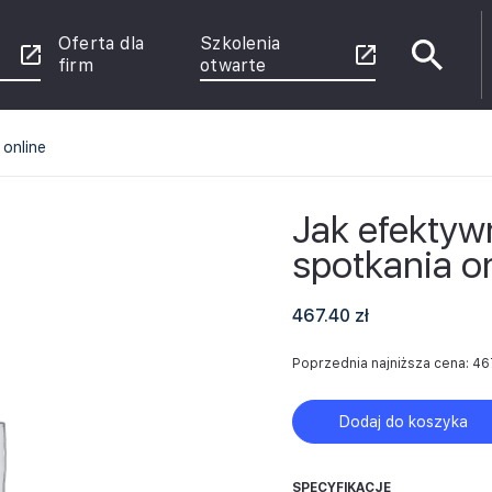
Oferta dla
Szkolenia
firm
otwarte
 online
e
Jak efektyw
spotkania o
enie
 Power
rznych
467.40
zł
u
Poprzednia najniższa cena:
46
ce
Dodaj do koszyka
SPECYFIKACJE