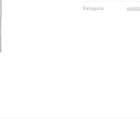
Kategoria:
pods
ja
nansowa