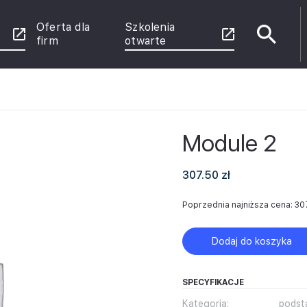
Oferta dla
Szkolenia
firm
otwarte
e
Module 2
enie
 Power
rznych
307.50
zł
u
Poprzednia najniższa cena:
30
ce
Dodaj do koszyka
SPECYFIKACJE
Kategoria:
pods