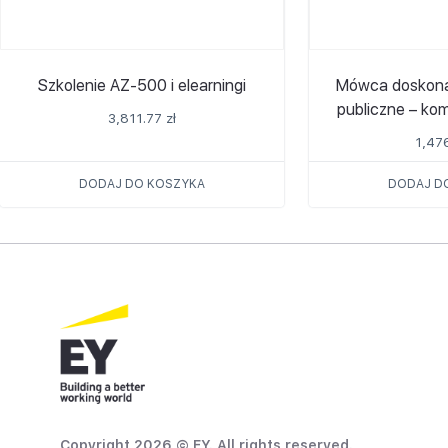
Szkolenie AZ-500 i elearningi
Mówca doskonał
publiczne – ko
3,811.77
zł
1,47
DODAJ DO KOSZYKA
DODAJ D
Copyright 2026 © EY. All rights reserved.