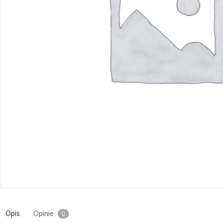
Project Management
Krytyczne myślenie/Inteligenc
Rachunkowość i sprawozdawczość fi
emocjonalna
Sprzedaż i negocjacje
Szkolenia branżowe
Opis
Opinie
0