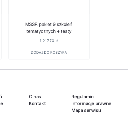
MSSF: pakiet 9 szkoleń
tematycznych + testy
1,217.70
zł
DODAJ DO KOSZYKA
ń
O nas
Regulamin
ie
Kontakt
Informacje prawne
Mapa serwisu