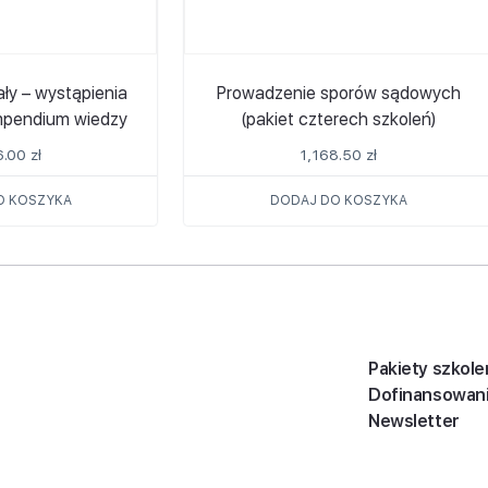
y – wystąpienia
Prowadzenie sporów sądowych
mpendium wiedzy
(pakiet czterech szkoleń)
6.00
zł
1,168.50
zł
O KOSZYKA
DODAJ DO KOSZYKA
Pakiety szkole
Dofinansowan
Newsletter