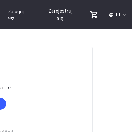
Zarejestruj
Zaloguj
PL
się
się
7.50
zł
.
tawowa