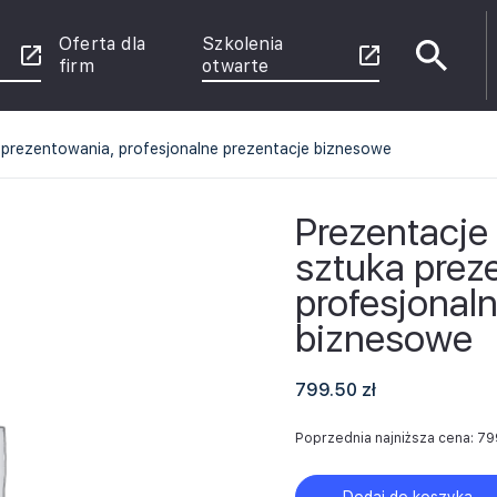
Oferta dla
Szkolenia
firm
otwarte
a prezentowania, profesjonalne prezentacje biznesowe
e
Prezentacje 
sztuka prez
enie
 Power
rznych
profesjonal
u
biznesowe
ce
799.50
zł
Poprzednia najniższa cena:
79