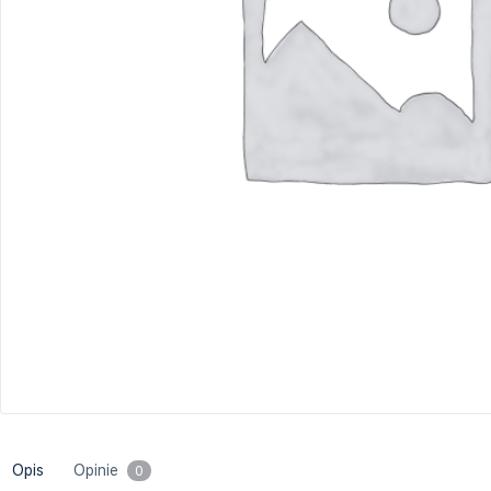
Project Management
Krytyczne myślenie/Inteligenc
Rachunkowość i sprawozdawczość fi
emocjonalna
Sprzedaż i negocjacje
Szkolenia branżowe
Opis
Opinie
0