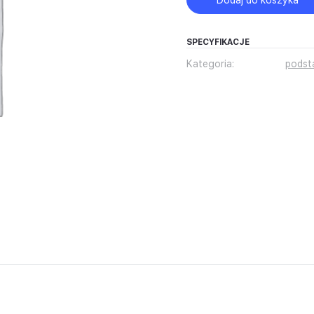
Dodaj do koszyka
ja
nansowa
SPECYFIKACJE
Kategoria:
pods