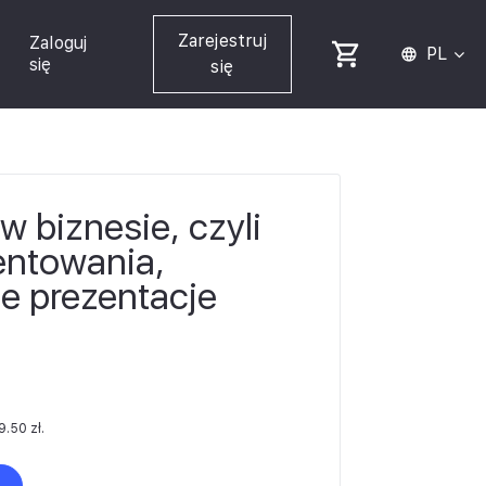
Zarejestruj
Zaloguj
PL
się
się
w biznesie, czyli
entowania,
ne prezentacje
9.50
zł
.