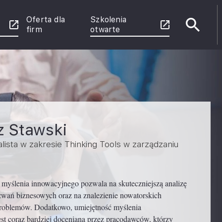
Oferta dla
Szkolenia
firm
otwarte
e
enie
 Power
rznych
z Stawski
u
alista w zakresie Thinking Tools w zarządzaniu
ce
 myślenia innowacyjnego pozwala na skuteczniejszą analizę
wań biznesowych oraz na znalezienie nowatorskich
problemów. Dodatkowo, umiejętność myślenia
st coraz bardziej doceniana przez pracodawców, którzy