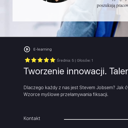
Project Management
poszukują pracow
Krytyczne myślenie/Inteligenc
Rachunkowość i sprawozdawczość fi
emocjonalna
Sprzedaż i negocjacje
Szkolenia branżowe
E-learning
Średnia:
5
| Głosów:
1
Tworzenie innowacji. Tale
Dlaczego każdy z nas jest Stevem Jobsem? Jak ć
Wzorce myślowe przełamywania fiksacji.
Kontakt