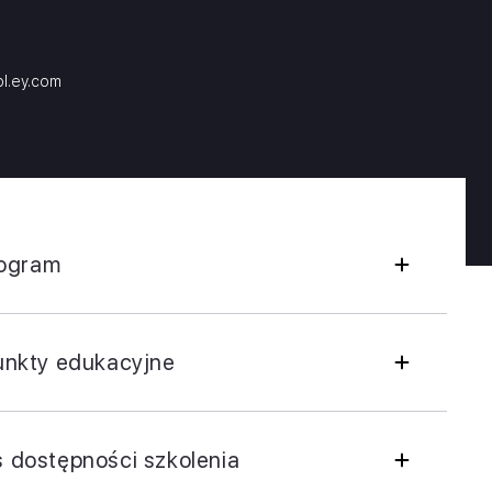
l.ey.com
ogram
punkty edukacyjne
s dostępności szkolenia