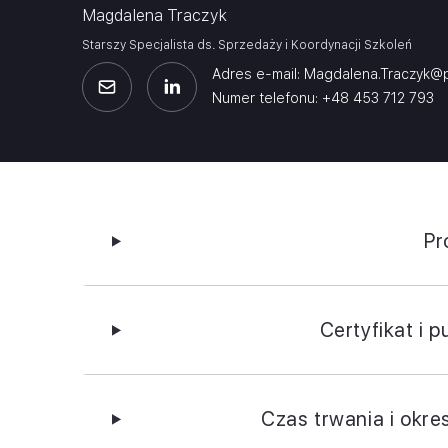
Magdalena Traczyk
Starszy Specjalista ds. Sprzedaży i Koordynacji Szkoleń
Adres e-mail: Magdalena.Traczyk@p
Numer telefonu: +48 453 712 793
Pr
Certyfikat i 
Czas trwania i okre