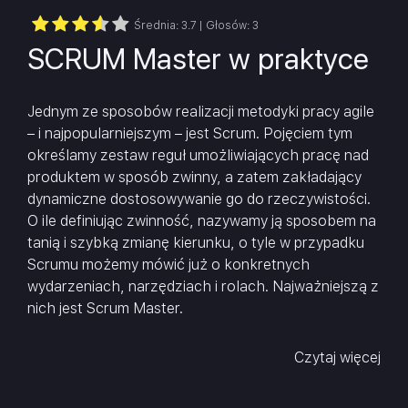
Średnia:
3.7
| Głosów:
3
SCRUM Master w praktyce
Jednym ze sposobów realizacji metodyki pracy agile
– i najpopularniejszym – jest Scrum. Pojęciem tym
określamy zestaw reguł umożliwiających pracę nad
produktem w sposób zwinny, a zatem zakładający
dynamiczne dostosowywanie go do rzeczywistości.
O ile definiując zwinność, nazywamy ją sposobem na
tanią i szybką zmianę kierunku, o tyle w przypadku
Scrumu możemy mówić już o konkretnych
wydarzeniach, narzędziach i rolach. Najważniejszą z
nich jest Scrum Master.
Scrum Master to osoba wspierająca zespół w
Czytaj więcej
realizacji pracy zwinnej, tzn. dbająca, by posiadał on
pełną przestrzeń do testowania i
eksperymentowania, żeby nie był ograniczany