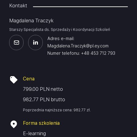
Kontakt
czynnikami zewnętrznymi, a ponadto – aby jego
członkowie mieli dostęp do odpowiednich informacji,
Magdalena Traczyk
potrafili uczyć się na błędach i pracować zespołowo.
Mówi się, że Scrum Mastera charakteryzuje tzw.
Starszy Specjalista ds. Sprzedaży i Koordynacji Szkoleń
przywództwo służebne. Ma pomagać zespołowi w
Adres e-mail:
poszukiwaniu rozwiązań, ale ich nie narzucać.
Magdalena.Traczyk@pl.ey.com
Powinien stanowić dla zespołu lustro, w którym
Numer telefonu: +48 453 712 793
może on przyjrzeć się swojej pracy i wyciągnąć
wnioski.
Szkolenie w kompleksowy sposób przygotowuje do
Cena
roli SCRUM Mastera.
799.00 PLN netto
982.77 PLN brutto
Poprzednia najniższa cena:
982.77
zł
.
Forma szkolenia
E-learning