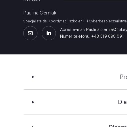
Paulina Cierniak
Specjalista ds. Koordynacji szkoleń IT i Cyberbezpieczeństwa
Adres e-mail: Paulina.cierniak@pl.e
Numer telefonu: +48 519 098 091
Pr
Dl