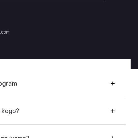
y.com
ogram
a kogo?