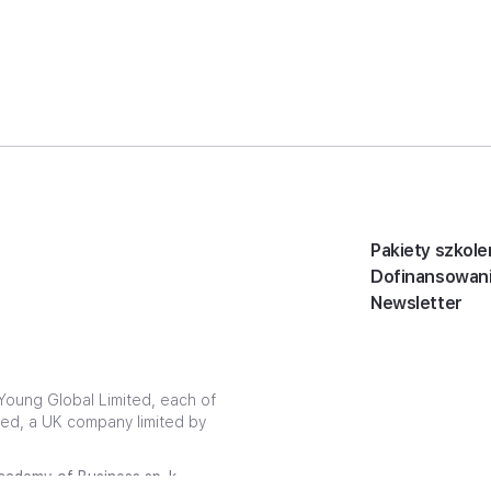
Pakiety szkole
Dofinansowan
Newsletter
oung Global Limited, each of
ited, a UK company limited by
ademy of Business sp. k.