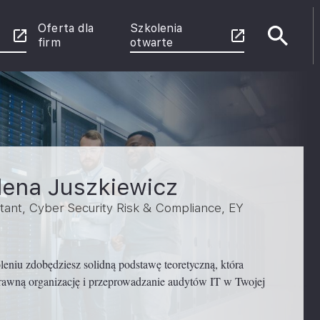
Oferta dla
Szkolenia
firm
otwarte
e
enie
 Power
rznych
ena Juszkiewicz
u
tant, Cyber Security Risk & Compliance, EY
ce
leniu zdobędziesz solidną podstawę teoretyczną, która
rawną organizację i przeprowadzanie audytów IT w Twojej