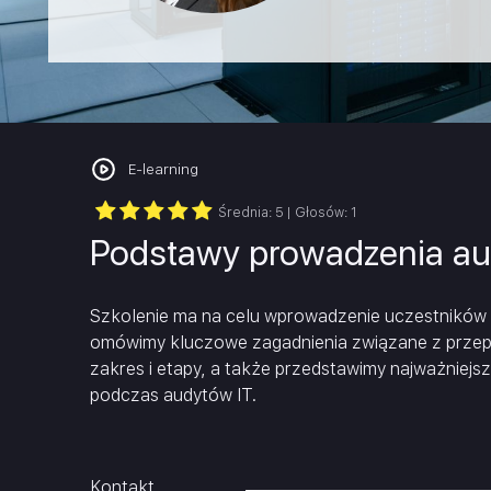
Project Management
Krytyczne myślenie/Inteligenc
Rachunkowość i sprawozdawczość fi
emocjonalna
Sprzedaż i negocjacje
E-learning
Szkolenia branżowe
Średnia:
5
| Głosów:
1
Podstawy prowadzenia au
Szkolenie ma na celu wprowadzenie uczestników 
omówimy kluczowe zagadnienia związane z przepr
zakres i etapy, a także przedstawimy najważniejs
podczas audytów IT.
Kontakt