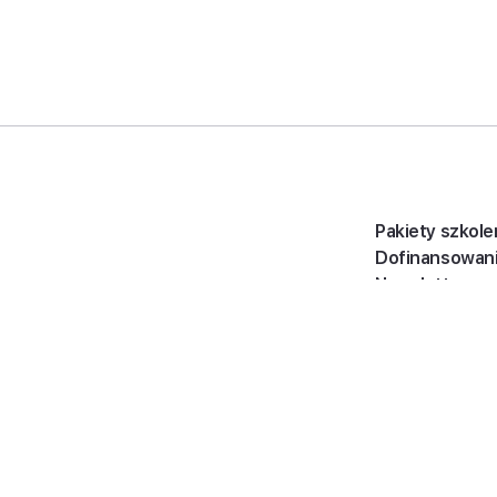
Pakiety szkole
Dofinansowan
Newsletter
oung Global Limited, each of
ited, a UK company limited by
ademy of Business sp. k.