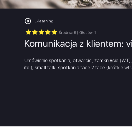
Project Management
Krytyczne myślenie/Inteligenc
Rachunkowość i sprawozdawczość fi
emocjonalna
E-learning
Sprzedaż i negocjacje
Średnia:
5
| Głosów:
1
Komunikacja z klientem: 
Szkolenia branżowe
Umówienie spotkania, otwarcie, zamknięcie (WT),
itd.), small talk, spotkania face 2 face (krótkie wt