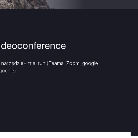
ja
nansowa
videoconference
 narzędzie+ trial run (Teams, Zoom, google
rącenie)