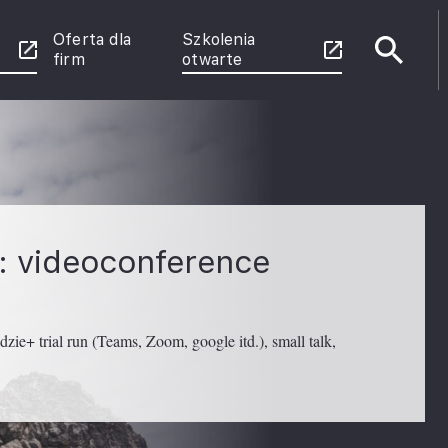
Oferta dla
Szkolenia
firm
otwarte
e
enie
 Power
rznych
: videoconference
u
ie+ trial run (Teams, Zoom, google itd.), small talk,
ce