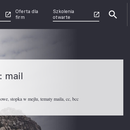
Oferta dla
Szkolenia
firm
otwarte
e
enie
 Power
rznych
: mail
u
owe, stopka w mejlu, tematy maila, cc, bcc
ce