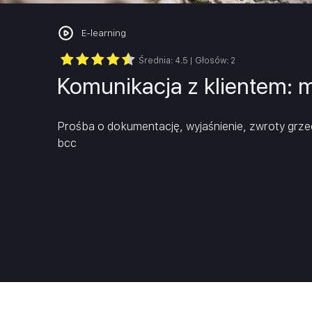
Project Management
Krytyczne myślenie/Inteligenc
E-learning
Rachunkowość i sprawozdawczość fi
emocjonalna
Średnia:
4.5
| Głosów:
2
Sprzedaż i negocjacje
Komunikacja z klientem: m
Szkolenia branżowe
Prośba o dokumentację, wyjaśnienie, zwroty grze
bcc