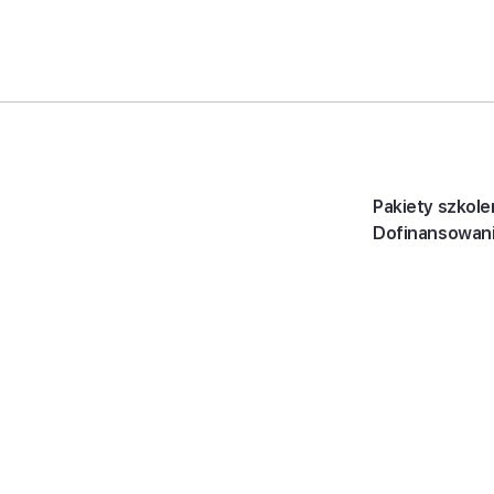
Pakiety szkole
Dofinansowan
Newsletter
oung Global Limited, each of
ited, a UK company limited by
ademy of Business sp. k.