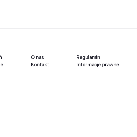
ń
O nas
Regulamin
ie
Kontakt
Informacje prawne
Mapa serwisu