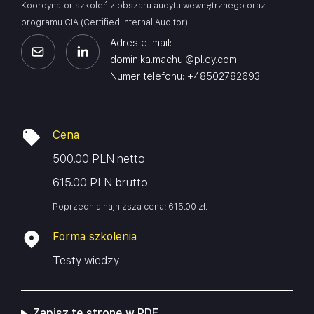
Koordynator szkoleń z obszaru audytu wewnętrznego oraz
programu CIA (Certified Internal Auditor)
Adres e-mail:
dominika.machul@pl.ey.com
Numer telefonu: +48502782693
Cena
500.00 PLN netto
615.00 PLN brutto
Poprzednia najniższa cena:
615.00
zł
.
Forma szkolenia
Testy wiedzy
Zapisz tę stronę w PDF