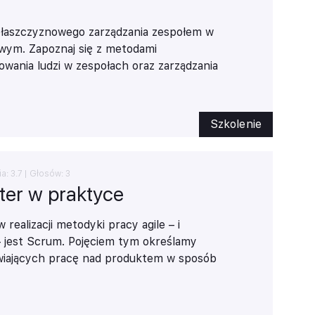
płaszczyznowego zarządzania zespołem w
wym. Zapoznaj się z metodami
ania ludzi w zespołach oraz zarządzania
ji w projekcie. Naucz się skutecznie
 potencjał osób tworzących zespoły
Szkolenie
ia:
3.7
| Głosów:
3
er w praktyce
ealizacji metodyki pracy agile – i
– jest Scrum. Pojęciem tym określamy
iwiających pracę nad produktem w sposób
ładający dynamiczne dostosowywanie go
 ile definiując zwinność, nazywamy ją
 szybką zmianę kierunku, o tyle w