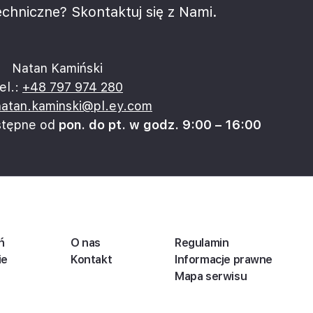
chniczne? Skontaktuj się z Nami.
Natan Kamiński
el.:
+48 797 974 280
natan.kaminski@pl.ey.com
stępne od
pon. do pt. w godz. 9:00 – 16:00
ń
O nas
Regulamin
ie
Kontakt
Informacje prawne
Mapa serwisu