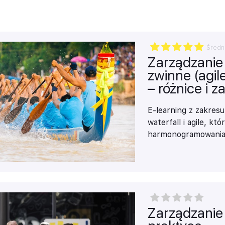
Średn
Zarządzanie
zwinne (agil
– różnice i 
E-learning z zakres
waterfall i agile, k
harmonogramowania 
Zarządzanie