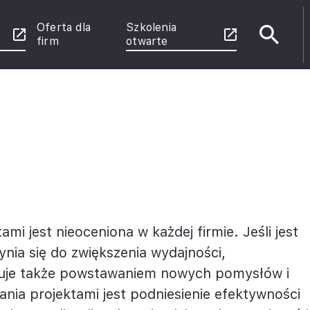
Oferta dla
Szkolenia
firm
otwarte
e
enie
 Power
rznych
u
i jest nieoceniona w każdej firmie. Jeśli jest
ce
ia się do zwiększenia wydajności,
kuje także powstawaniem nowych pomysłów i
nia projektami jest podniesienie efektywności