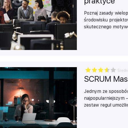
praktyce
Poznaj zasady wielo
środowisku projekto
skutecznego motywow
przepływem informac
zarządzać i rozwijać
projektowe.
Średn
SCRUM Mast
Jednym ze sposobów r
najpopularniejszym 
zestaw reguł umożl
zwinny, a zatem zak
do rzeczywistości. O
sposobem na tanią i