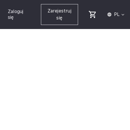
Zarejestruj
Zaloguj
PL
się
się