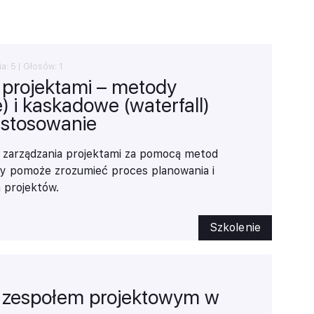
ia:
5
| Głosów:
1
 projektami – metody
e) i kaskadowe (waterfall)
zastosowanie
u zarządzania projektami za pomocą metod
tóry pomoże zrozumieć proces planowania i
projektów.
Szkolenie
 zespołem projektowym w