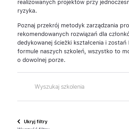
realizowanych projektów przy jednoczesne
Project Management
ryzyka.
Krytyczne myślenie/Inteligenc
Rachunkowość i sprawozdawczość fi
emocjonalna
Poznaj przekrój metodyk zarządzania proj
Sprzedaż i negocjacje
rekomendowanych rozwiązań dla członkó
dedykowanej ścieżki kształcenia i zostań
Szkolenia branżowe
formule naszych szkoleń, wszystko to mo
o dowolnej porze.
Ukryj filtry