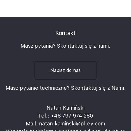
szkolenie. Zaznajomienie się z zasadami i
zagadnieniami związanymi z MDR pozwoli im znaleźć
wspólny język z osobami odpowiedzialnymi za
raportowanie MDR od strony księgowej.
Kontakt
Masz pytania? Skontaktuj się z nami.
Napisz do nas
Masz pytanie techniczne? Skontaktuj się z Nami.
Natan Kamiński
Tel.:
+48 797 974 280
Mail:
natan.kaminski@pl.ey.com