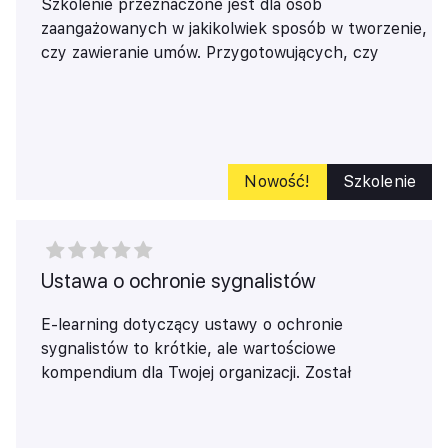
Szkolenie przeznaczone jest dla osób
wierzyciele. Ze szkolenia dowiesz się w jaki sposób
zaangażowanych w jakikolwiek sposób w tworzenie,
można dochodzić od członków zarządu tej
czy zawieranie umów. Przygotowujących, czy
odpowiedzialności i w jaki sposób można obronić się
uzgadniających warunki współpracy. Nadzorujących
przed tą odpowiedzialnością.
wykonanie umowy i monitorujących realizację
obowiązków swoich oraz kontrahenta. Kierowane
jest do osób, które chcą zrozumieć oraz poznać
skąd i jakie informacje dotyczące kontrahenta mogą
Nowość!
Szkolenie
zostać wyczytane z publicznie dostępnych
rejestrów. Szkolenie jest formą ubezpieczenia.
Problem, który pojawia się przy wykonaniu umowy
często jest powodowany błędem popełnionym już
Ustawa o ochronie sygnalistów
na etapie jej zawierania. W trakcie szkolenia dowiesz
się, jak zabezpieczyć się przed takimi błędami. W jaki
E-learning dotyczący ustawy o ochronie
sposób prawidłowo ustalić oraz ograniczyć ryzyka
sygnalistów to krótkie, ale wartościowe
związane z transakcją. Poznasz jak doprowadzić do
kompendium dla Twojej organizacji. Został
poprawnego zawarcia umowy. Szkolenie pokaże Ci
stworzony z myślą o pracownikach, którzy powinni
w jaki sposób oraz przy wykorzystaniu jakich
poznać swoje prawa i obowiązki związane z nowymi
narzędzi możesz ochronić swój interes prawny już
regulacjami. Szkolenie w bardzo przystępny sposób