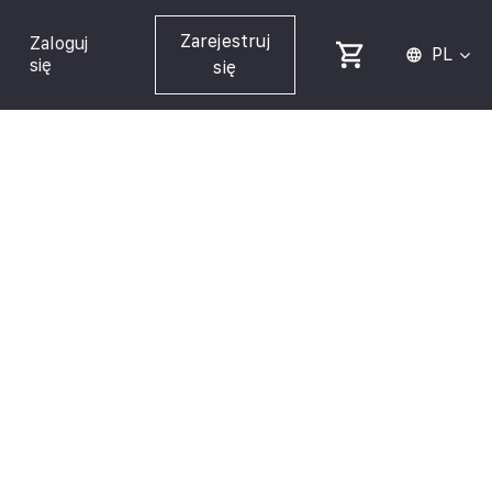
Zarejestruj
Zaloguj
PL
się
się