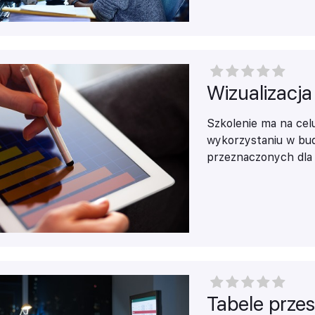
Wizualizacj
Szkolenie ma na cel
wykorzystaniu w bu
przeznaczonych dla
Przedstawiony zostan
danych prezentowan
standardowych typ
zostaną przedstawio
wykresów, np. wykre
geowizualizacji
użyte
Tabele prze