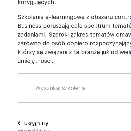
korygujących.
Project Management
Krytyczne myślenie/Inteligenc
Szkolenia e-learningowe z obszaru contr
Rachunkowość i sprawozdawczość fi
emocjonalna
Business poruszają całe spektrum temat
Sprzedaż i negocjacje
zadaniami. Szeroki zakres tematów omaw
zarówno do osób dopiero rozpoczynających
Szkolenia branżowe
którzy są związani z tą branżą już od wiel
umiejętności.
Ukryj filtry