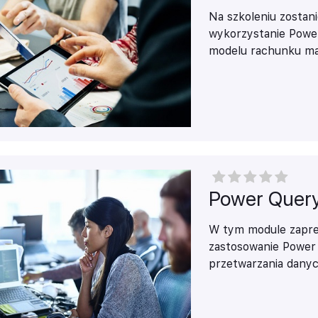
modułach kursanci z
Na szkoleniu zostan
Power BI i ich zast
wykorzystanie Power
bazujących na infor
modelu rachunku mar
danych.
Budowania modelu d
źródeł z zastosowan
zasad budowania rel
szkolenia będzie ró
dashboardów i możliw
Power BI Dekstop.
Power Quer
W tym module zapre
zastosowanie Power 
przetwarzania danyc