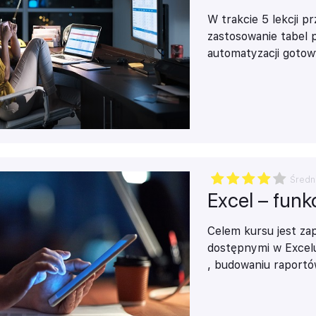
W trakcie 5 lekcji p
zastosowanie tabel
automatyzacji goto
menedżerskich oraz 
zbiorów danych.
Om
danych w formie wy
warunkowego w tabe
Średn
Excel – funkc
Celem kursu jest zap
dostępnymi w Excelu
, budowaniu raportów
Przedstawione zosta
dostępne w Excelu i
controllingu.