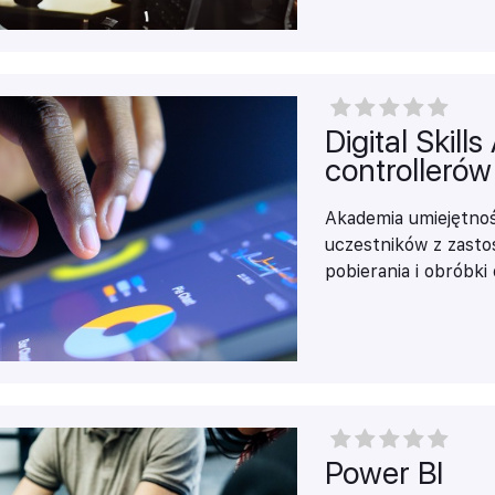
Wizualizacji w Power
Digital Skil
controllerów 
Akademia umiejętnoś
uczestników
z zast
pobierania i obróbki
poświęconej na przy
wizualizacji czy też
d
wizualizacji informa
rodzaju wykresy i i
Map 3D oraz inne gr
Na szkoleniu zaprez
przestawne do anali
Power BI
dynamicznych rapor