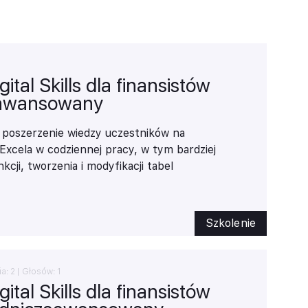
tal Skills dla finansistów
aawansowany
t poszerzenie wiedzy uczestników na
Excela w codziennej pracy, w tym bardziej
ji, tworzenia i modyfikacji tabel
izualizacji danych w Power BI. Posiadanie
ętności w zakresie narzędzi finansowych
omoże zwiększyć efektywność pracy w
Szkolenie
ub controllingowym.
ia:
2
| Głosów:
1
tal Skills dla finansistów