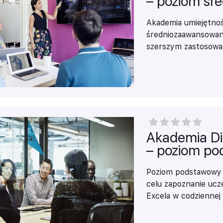
– poziom ś
Akademia umiejętnoś
średniozaawansowan
szerszym zastosowan
funkcji, wizualizacji
przestawnych, bardz
danych w Power Quer
Akademia Digi
– poziom p
Poziom podstawowy A
celu zapoznanie uc
Excela w codziennej
wizualizacji, tworze
przekształcenia da