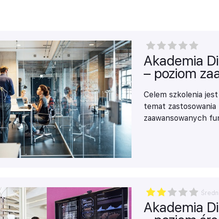
Akademia Digi
– poziom z
Celem szkolenia jes
temat zastosowania 
zaawansowanych funkc
przestawnych oraz w
rozbudowanych umiej
i analizy danych p
dziale finansowym l
Średn
Akademia Digi