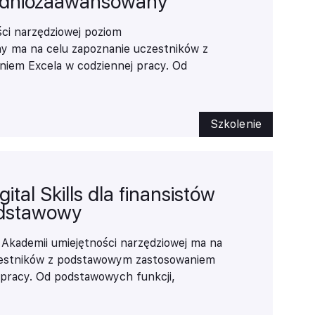
redniozaawansowany
ci narzędziowej poziom
y ma na celu zapoznanie uczestników z
iem Excela w codziennej pracy. Od
, tworzenia i modyfikacje tabel
iej zaaawansowane przekształcenia
y do wizualizacji danych w Power BI.
Szkolenie
tal Skills dla finansistów
odstawowy
kademii umiejętności narzędziowej
ma na
zestników z podstawowym zastosowaniem
 pracy. Od podstawowych funkcji,
nia prostych tabel przestawnych, proste
nych w Power Query do podstaw