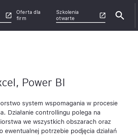
Oferta dla
Szkolenia
firm
otwarte
e
enie
 Power
rznych
xcel, Power BI
u
ębiorstwo system wspomagania w procesie
ce
a. Działanie controllingu polega na
iorstwa we wszystkich obszarach oraz
o ewentualnej potrzebie podjęcia działań