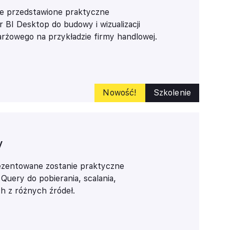
apoznają się z narzędziami Power Query,
ie przedstawione praktyczne
osowaniu w budowaniu modeli danych
 BI Desktop do budowy i wizualizacji
macjach z różnych zewnętrznych źródeł
żowego na przykładzie firmy handlowej.
anych przy użyciu danych z różnych
iem przekształceń w języku DAX oraz
acyjnych baz danych. Duża cześć
wnież poświęcona zasadom budowania
Nowość!
Szkolenie
ością wizualizacji informacji zarządczej w
y
zentowane zostanie praktyczne
Query do pobierania, scalania,
h z różnych źródeł.