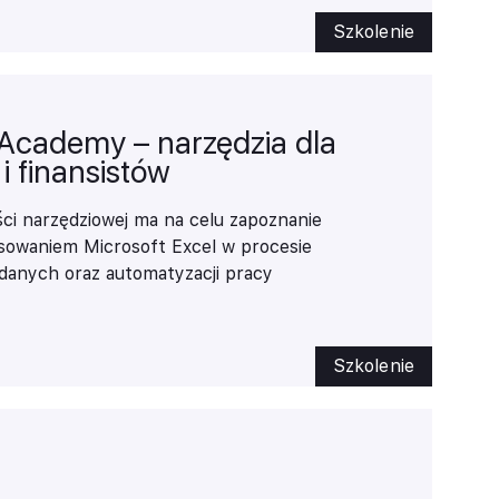
 BI.
Szkolenie
ls Academy – narzędzia dla
i finansistów
ci narzędziowej
ma na celu zapoznanie
osowaniem
Microsoft Excel
w procesie
 danych oraz automatyzacji pracy
gotowywanie raportów w formie tabel,
ashboardów
menedżerskich. W ramach
cji zarządczej pokazane zostaną różnego
Szkolenie
ch zastosowanie w raportowaniu, narzędzie
aficzne sposoby prezentacji danych.
entujemy w jaki sposób zastosować tabele
zy dużych zbiorów danych, przygotowania
tów czy też kokpitów.
W poszczególnych