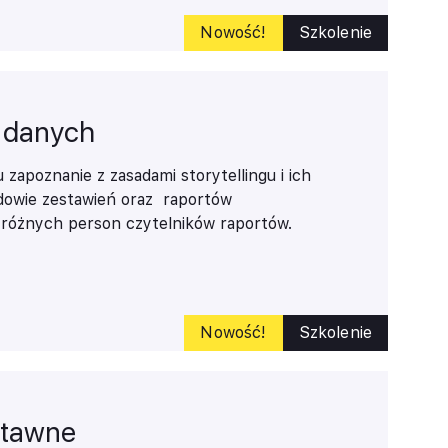
Nowość!
Szkolenie
a danych
u zapoznanie z zasadami
storytellingu
i ich
dowie zestawień oraz raportów
 różnych person czytelników raportów.
ie sposób dobory wizualizacji do rodzaju
ych w raporcie. Na module oprócz
ów wykresów dostępnych w Excelu
ne dodatkowe formy wizualizacji w formie
Nowość!
Szkolenie
s lizakowy, pociskowy itp. Do
 zostanie narzędzie mapa 3D.
stawne