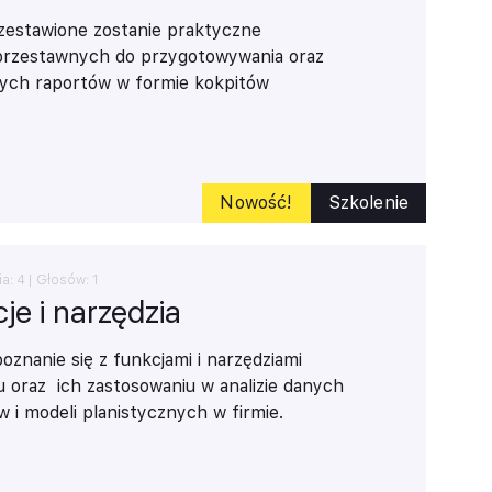
rzestawione zostanie praktyczne
 przestawnych do przygotowywania oraz
wych raportów w formie kokpitów
wykorzystanie ich do analizy dużych
ówiona
również zostanie wizualizacja
kresów przestawnych i formatowania
lach przestawnych.
Nowość!
Szkolenie
ia:
4
| Głosów:
1
je i narzędzia
oznanie się z funkcjami i narzędziami
 oraz ich zastosowaniu w analizie danych
 i modeli planistycznych w firmie.
ną najnowsze funkcje i narzędzia
 ich wieloaspektowe wykorzystanie w