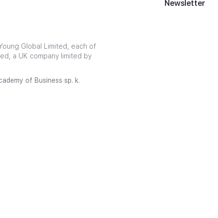
Newsletter
ja
nansowa
oung Global Limited, each of
ited, a UK company limited by
ademy of Business sp. k.