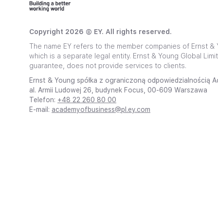
Project Management
Krytyczne myślenie/Inteligenc
Rachunkowość i sprawozdawczość fi
emocjonalna
Copyright 2026 © EY. All rights reserved.
The name EY refers to the member companies of Ernst & Y
Sprzedaż i negocjacje
which is a separate legal entity. Ernst & Young Global Lim
guarantee, does not provide services to clients.
Szkolenia branżowe
Ernst & Young spółka z ograniczoną odpowiedzialnością Ac
al. Armii Ludowej 26, budynek Focus, 00-609 Warszawa
Telefon:
+48 22 260 80 00
E-mail:
academyofbusiness@pl.ey.com