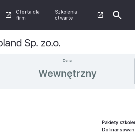
Oferta dla
Szkolenia
firm
otwarte
land Sp. zo.o.
e
Cena
Wewnętrzny
enie
 Power
rznych
u
ce
Pakiety szkole
Dofinansowan