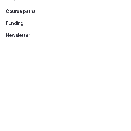
Course paths
Funding
Newsletter
About us
Contact
Terms and conditions
Legal and privacy
Service map