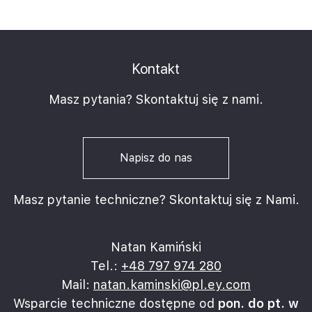
sposób prawidłowo ustalić oraz ograniczyć ryzyka
związane z transakcją. Poznasz jak doprowadzić do
poprawnego zawarcia umowy. Szkolenie pokaże Ci
w jaki sposób oraz przy wykorzystaniu jakich
Kontakt
narzędzi możesz ochronić swój interes prawny już
Masz pytania? Skontaktuj się z nami.
na wstępnym etapie realizacji każdego projektu.
Napisz do nas
Masz pytanie techniczne? Skontaktuj się z Nami.
Natan Kamiński
Tel.:
+48 797 974 280
Mail:
natan.kaminski@pl.ey.com
Wsparcie techniczne dostępne od
pon. do pt. w