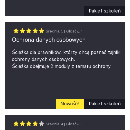
negocjacyjnych i sposobów ich indywidualnego
rozwijania w pracy prawnika.
Pakiet szkoleń
Średnia:
5
| Głosów:
1
Ochrona danych osobowych
Ścieżka dla prawników, którzy chcą poznać tajniki
ochrony danych osobowych.
Ścieżka obejmuje 2 moduły z tematu ochrony
danych osobowych: podstawowe pojęcia oraz
korzystanie z dostawców.
Nowość!
Pakiet szkoleń
Średnia:
4
| Głosów:
1