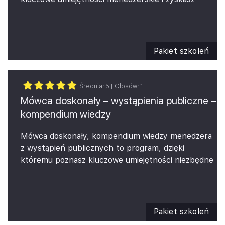
świadomość i wiedzę potrzebną do wykonywania
podatkowego 2026 – przegląd kluczowych
podstawowych zadań menedżerskich.
zmian podatkowych istotnych z perspektywy
W tym:
audytora i klienta
Pakiet szkoleń
delegowania,
monitorowania,
oceny,
Średnia:
5
| Głosów:
1
motywowania,
Mówca doskonały – wystąpienia publiczne –
budowania zespołu,
kompendium wiedzy
poznasz kluczowe umiejętności
prezentacyjne.
Mówca doskonały, kompendium wiedzy menedżera
z wystąpień publicznych to program, dzięki
któremu poznasz kluczowe umiejętności niezbędne
do sprawnych wystąpień publicznych. Program
wspiera kompetencje komunikacyjne w zakresie
skuteczności przekazu, sprawności perswazyjnej,
jak i świadomości wizerunkowej. Odpowiada na
Pakiet szkoleń
pytanie, jak sprawnie, efektywnie i efektownie