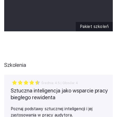
Naucz się, jak propagować wśród pracowników
postawy innowacyjne, ‘poszukujących zmian’.
Szkolenie obejmuje 3 moduły, na które składają
się:
Pakiet szkoleń
Zarządzanie procesem zmian
Komunikowanie zmian
Człowiek w zmianie
Szkolenia
Średnia:
4.5
| Głosów:
4
Sztuczna inteligencja jako wsparcie pracy
biegłego rewidenta
Poznaj podstawy sztucznej inteligencji i jej
zastosowania w pracy audytora.