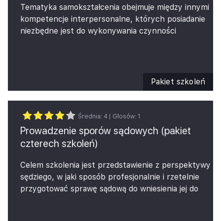
systemów i usług dostarczanych przez ich
Tematyka samokształcenia obejmuje między innymi
dostawców.
kompetencje interpersonalne, których posiadanie
Dzięki naszemu szkoleniu będą mogli Państwo
niezbędne jest do wykonywania czynności
zarówno nauczyć się, jak poprawnie przeprowadzić
zawodowych biegłego rewidenta. Wybraliśmy dla
audyt IT. Ponadto będą mogli Państwo także
Państwa pakiet najciekawszych szkoleń z
zrozumieć, dlaczego Państwa audytorzy zwracają
kompetencji menedżerskich oraz sprzedażowo-
szczególną uwagę na dane procesy lub
negocjacyjnych, który obejmuje 8 godzin
Pakiet szkoleń
poszczególne aspekty analizowanej dokumentacji.
samokształcenia.
Średnia:
4
| Głosów:
1
Prowadzenie sporów sądowych (pakiet
czterech szkoleń)
Celem szkolenia jest przedstawienie z perspektywy
sędziego, w jaki sposób profesjonalnie i rzetelnie
przygotować sprawę sądową do wniesienia jej do
sądu oraz jakich błędów unikać oraz
zaprezentowanie zakresu kluczowych umiejętności