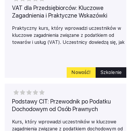
VAT dla Przedsiębiorców: Kluczowe
Zagadnienia i Praktyczne Wskazówki
Praktyczny kurs, który wprowadzi uczestników w
kluczowe zagadnienia związane z podatkiem od
towarów i usług (VAT). Uczestnicy dowiedzą się, jak
działa podatek VAT, kto musi być podatnikiem VAT,
oraz jak dokonać rejestracji i uzyskać numer NIP.
Kurs obejmuje również zasady stosowania metody
kasowej, zakres czynności opodatkowanych,
Nowość!
Szkolenie
terminy powstawania obowiązku podatkowego,
zasady odliczenia podatku naliczonego, stawki VAT,
dokumentację VAT oraz szczególne sposoby
rozliczania, takie jak odwrotne obciążenie i split
Podstawy CIT: Przewodnik po Podatku
payment. Dodatkowo, omówione zostaną transakcje
Dochodowym od Osób Prawnych
międzynarodowe, kary za nieprawidłowości oraz
najczęstsze błędy popełniane w zakresie VAT.
Kurs, który wprowadzi uczestników w kluczowe
Szkolenie jest idealne dla przedsiębiorców,
zagadnienia związane z podatkiem dochodowym od