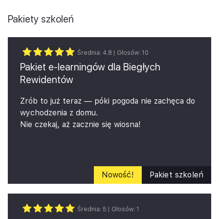
Pakiety szkoleń
Średnia:
4.8
| Głosów:
10
Pakiet e-learningów dla Biegłych
Rewidentów
Zrób to już teraz — póki pogoda nie zachęca do
wychodzenia z domu.
Nie czekaj, aż zacznie się wiosna!
W tym roku kończy się trzyletni okres
rozliczeniowy – nie zostawiaj swoich obowiązków na
ostatnią chwilę.
Pakiet e‑learningów dla Biegłych Rewidentów –
Nowość!
Pakiet szkoleń
oferta limitowana
Przygotowaliśmy specjalny pakiet czterech
kluczowych e‑learningów, które kompleksowo
Średnia:
5
| Głosów:
1
wspierają biegłych rewidentów w realizacji