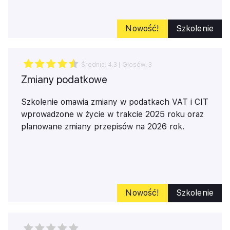
learning to przyszłość szkoleń, która przynosi
wymierne korzyści zarówno dla pracowników, jak i
Nowość!
Szkolenie
dla całej organizacji.
Średnia:
4.3
| Głosów:
3
Zmiany podatkowe
Szkolenie omawia zmiany w podatkach VAT i CIT
wprowadzone w życie w trakcie 2025 roku oraz
planowane zmiany przepisów na 2026 rok.
Nowość!
Szkolenie