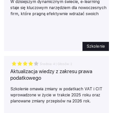
W dzisiejszym dynamicznym świecie, e-learning
staje się kluczowym narzędziem dla nowoczesnych
firm, które pragną efektywnie wdrażać swoich
pracowników. Szkolenia online oferują
elastyczność, umożliwiając pracownikom naukę w
dogodnym dla nich czasie i miejscu, co znacząco
oszczędza czas i zwiększa efektywność procesu
szkoleniowego. Dzięki interaktywnym modułom,
Szkolenie
multimedialnym treściom oraz możliwościom
śledzenia postępów, kursy online nie tylko angażują
uczestników, ale także dostosowują się do ich
Średnia:
4
| Głosów:
2
indywidualnych potrzeb.
Aktualizacja wiedzy z zakresu prawa
Dodatkowo, e-learning pozwala na redukcję
podatkowego
kosztów związanych z tradycyjnymi formami
szkoleń, eliminując wydatki na dojazdy, wynajem sal
Szkolenie omawia zmiany w podatkach VAT i CIT
czy materiały drukowane. Inwestując w nowoczesne
wprowadzone w życie w trakcie 2025 roku oraz
rozwiązania edukacyjne, firmy mogą nie tylko
planowane zmiany przepisów na 2026 rok.
podnieść kwalifikacje swoich pracowników, ale także
zyskać przewagę konkurencyjną na rynku. E-