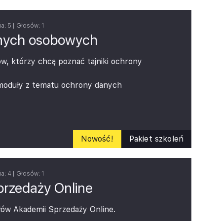
ia:
5
| Głosów:
1
nych osobowych
ów, którzy chcą poznać tajniki ochrony
 moduły z tematu ochrony danych
we pojęcia oraz korzystanie z
Nowość!
Pakiet szkoleń
ia:
4
| Głosów:
1
rzedaży Online
łów Akademii Sprzedaży Online.