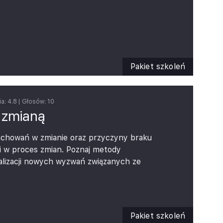
Pakiet szkoleń
ia:
4.8
| Głosów:
10
 zmianą
achowań w zmianie oraz przyczyny braku
i w proces zmian.
Poznaj metody
alizacji nowych wyzwań związanych ze
pagować wśród pracowników postawy
kujących zmian’.
3 moduły, na które składają się:
Pakiet szkoleń