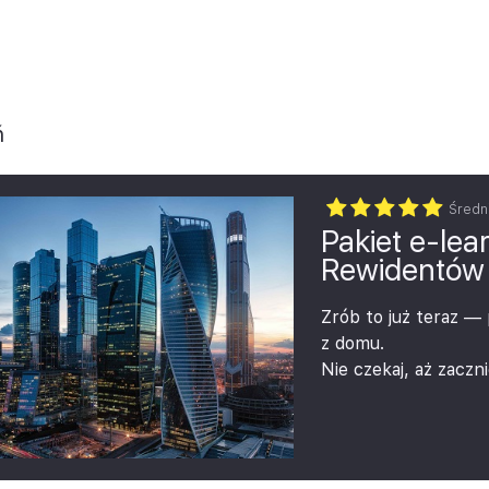
ja
nansowa
ń
Średn
Pakiet e-lea
Rewidentów
Zrób to już teraz —
z domu.
Nie czekaj, aż zaczni
W tym roku kończy si
zostawiaj swoich obo
Pakiet e‑learningów
limitowana