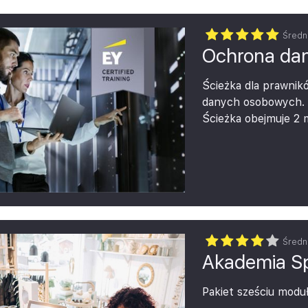
Średn
Ochrona da
Ścieżka dla prawnik
danych osobowych.
Ścieżka obejmuje 2
osobowych: podstawo
dostawców.
Średn
Akademia Sp
Pakiet sześciu modu