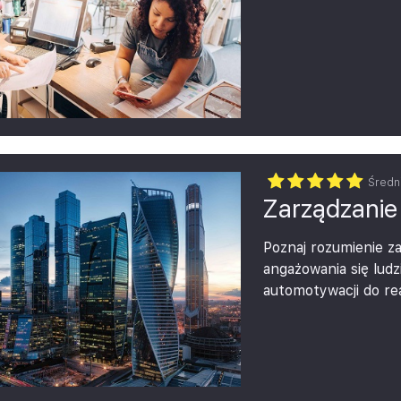
Średn
Zarządzanie
Poznaj rozumienie z
angażowania się ludz
automotywacji do re
zmianami.
Naucz się, jak pro
innowacyjne, ‘poszu
Szkolenie obejmuje 