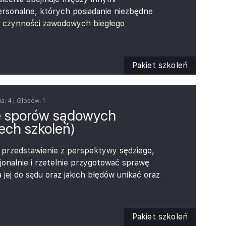
także zrozumieć, dlaczego Państwa
rsonalne, których posiadanie niezbędne
szczególną uwagę na dane procesy lub
a czynności zawodowych biegłego
y analizowanej dokumentacji.
my dla Państwa pakiet najciekawszych
cji menedżerskich oraz sprzedażowo-
ry obejmuje 8 godzin samokształcenia.
Pakiet szkoleń
ia:
4
| Głosów:
1
e sporów sądowych
rech szkoleń)
t przedstawienie z perspektywy sędziego,
jonalnie i rzetelnie przygotować sprawę
 jej do sądu oraz jakich błędów unikać oraz
kresu kluczowych umiejętności
osobów ich indywidualnego rozwijania w
Pakiet szkoleń