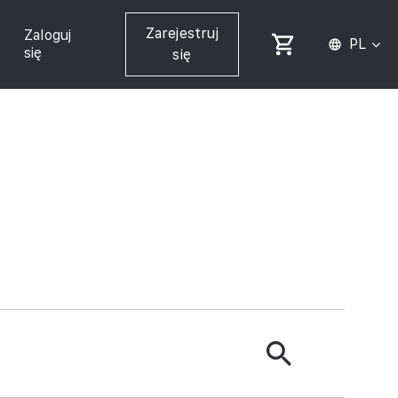
Zarejestruj
Zaloguj
PL
się
się