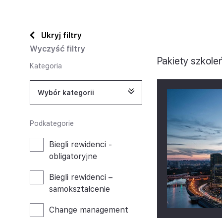
Project Management
Krytyczne myślenie/Inteligenc
Rachunkowość i sprawozdawczość fi
emocjonalna
Ukryj filtry
Wyczyść filtry
Sprzedaż i negocjacje
Pakiety szkole
Kategoria
Szkolenia branżowe
Wybór kategorii
Podkategorie
Biegli rewidenci -
obligatoryjne
Biegli rewidenci –
samokształcenie
Change management