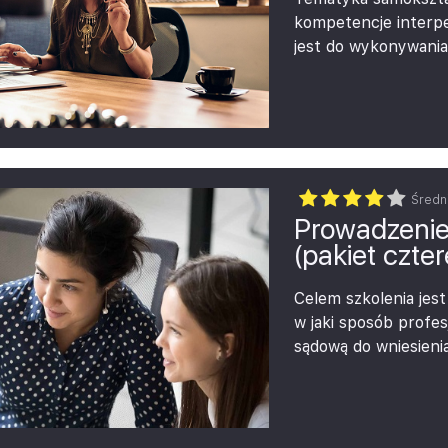
będą mogli Państwo 
kompetencje interpe
audytorzy zwracają 
jest do wykonywani
poszczególne aspekt
rewidenta. Wybraliś
szkoleń z kompeten
negocjacyjnych, któ
Średn
Prowadzeni
(pakiet czte
Celem szkolenia jes
w jaki sposób profes
sądową do wniesienia
zaprezentowanie za
negocjacyjnych i sp
pracy prawnika.