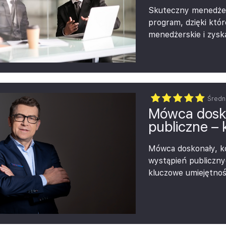
Aktualizacja w
Skuteczny menedże
przegląd kluc
program, dzięki któ
perspektywy au
menedżerskie i zysk
wykonywania podst
W tym:
delegowan
monitorow
Średn
oceny,
Mówca dosko
motywowa
publiczne –
budowania
poznasz k
Mówca doskonały, 
wystąpień publiczny
kluczowe umiejętno
publicznych. Progr
zakresie skutecznośc
świadomości wizerun
sprawnie, efektywni