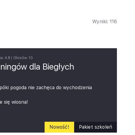
Wyniki:
116
ia:
4.8
| Głosów:
10
rningów dla Biegłych
 póki pogoda nie zachęca do wychodzenia
e się wiosna!
ę trzyletni okres rozliczeniowy – nie
wiązków na ostatnią chwilę.
 dla Biegłych Rewidentów – oferta
Nowość!
Pakiet szkoleń