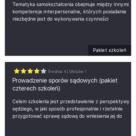
systemów i usług dostarczanych przez ich
Tematyka samokształcenia obejmuje między innymi
dostawców.
kompetencje interpersonalne, których posiadanie
Dzięki naszemu szkoleniu będą mogli Państwo
niezbędne jest do wykonywania czynności
zarówno nauczyć się, jak poprawnie przeprowadzić
zawodowych biegłego rewidenta. Wybraliśmy dla
audyt IT. Ponadto będą mogli Państwo także
Państwa pakiet najciekawszych szkoleń z
zrozumieć, dlaczego Państwa audytorzy zwracają
kompetencji menedżerskich oraz sprzedażowo-
szczególną uwagę na dane procesy lub
negocjacyjnych, który obejmuje 8 godzin
Pakiet szkoleń
poszczególne aspekty analizowanej dokumentacji.
samokształcenia.
Średnia:
4
| Głosów:
1
Prowadzenie sporów sądowych (pakiet
czterech szkoleń)
Celem szkolenia jest przedstawienie z perspektywy
sędziego, w jaki sposób profesjonalnie i rzetelnie
przygotować sprawę sądową do wniesienia jej do
sądu oraz jakich błędów unikać oraz
zaprezentowanie zakresu kluczowych umiejętności