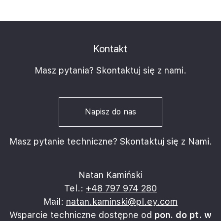
sposób prawidłowo ustalić oraz ograniczyć ryzyka
związane z transakcją. Poznasz jak doprowadzić do
poprawnego zawarcia umowy. Szkolenie pokaże Ci
w jaki sposób oraz przy wykorzystaniu jakich
Kontakt
narzędzi możesz ochronić swój interes prawny już
Masz pytania? Skontaktuj się z nami.
na wstępnym etapie realizacji każdego projektu.
Napisz do nas
Masz pytanie techniczne? Skontaktuj się z Nami.
Natan Kamiński
Tel.:
+48 797 974 280
Mail:
natan.kaminski@pl.ey.com
Wsparcie techniczne dostępne od
pon. do pt. w