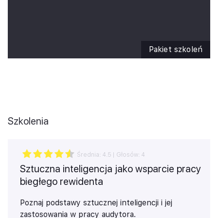
Naucz się, jak propagować wśród pracowników
postawy innowacyjne, ‘poszukujących zmian’.
Szkolenie obejmuje 3 moduły, na które składają
się:
Pakiet szkoleń
Zarządzanie procesem zmian
Komunikowanie zmian
Człowiek w zmianie
Szkolenia
Średnia:
4.5
| Głosów:
4
Sztuczna inteligencja jako wsparcie pracy
biegłego rewidenta
Poznaj podstawy sztucznej inteligencji i jej
zastosowania w pracy audytora.