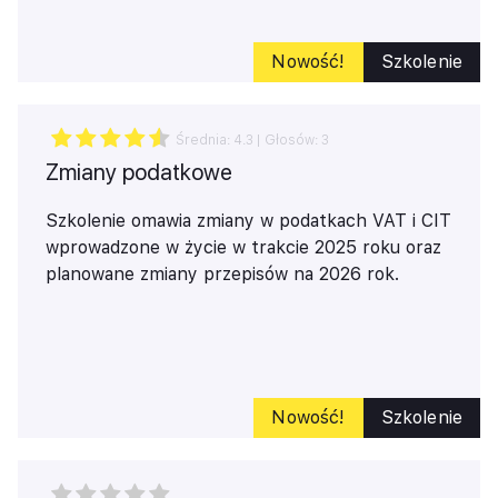
learning to przyszłość szkoleń, która przynosi
wymierne korzyści zarówno dla pracowników, jak i
Nowość!
Szkolenie
dla całej organizacji.
Średnia:
4.3
| Głosów:
3
Zmiany podatkowe
Szkolenie omawia zmiany w podatkach VAT i CIT
wprowadzone w życie w trakcie 2025 roku oraz
planowane zmiany przepisów na 2026 rok.
Nowość!
Szkolenie