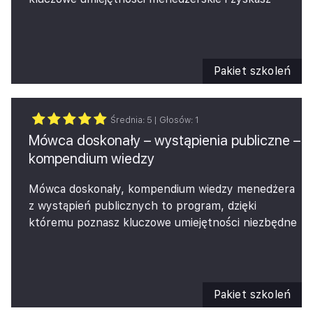
świadomość i wiedzę potrzebną do wykonywania
podatkowego 2026 – przegląd kluczowych
podstawowych zadań menedżerskich.
zmian podatkowych istotnych z perspektywy
W tym:
audytora i klienta
Pakiet szkoleń
delegowania,
monitorowania,
oceny,
Średnia:
5
| Głosów:
1
motywowania,
Mówca doskonały – wystąpienia publiczne –
budowania zespołu,
kompendium wiedzy
poznasz kluczowe umiejętności
prezentacyjne.
Mówca doskonały, kompendium wiedzy menedżera
z wystąpień publicznych to program, dzięki
któremu poznasz kluczowe umiejętności niezbędne
do sprawnych wystąpień publicznych. Program
wspiera kompetencje komunikacyjne w zakresie
skuteczności przekazu, sprawności perswazyjnej,
jak i świadomości wizerunkowej. Odpowiada na
Pakiet szkoleń
pytanie, jak sprawnie, efektywnie i efektownie