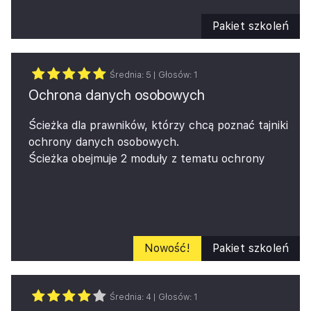
negocjacyjnych i sposobów ich indywidualnego
rozwijania w pracy prawnika.
Pakiet szkoleń
Średnia:
5
| Głosów:
1
Ochrona danych osobowych
Ścieżka dla prawników, którzy chcą poznać tajniki
ochrony danych osobowych.
Ścieżka obejmuje 2 moduły z tematu ochrony
danych osobowych: podstawowe pojęcia oraz
korzystanie z dostawców.
Nowość!
Pakiet szkoleń
Średnia:
4
| Głosów:
1