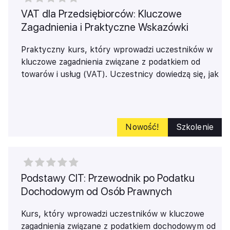
VAT dla Przedsiębiorców: Kluczowe
Zagadnienia i Praktyczne Wskazówki
Praktyczny kurs, który wprowadzi uczestników w
kluczowe zagadnienia związane z podatkiem od
towarów i usług (VAT). Uczestnicy dowiedzą się, jak
działa podatek VAT, kto musi być podatnikiem VAT,
oraz jak dokonać rejestracji i uzyskać numer NIP.
Kurs obejmuje również zasady stosowania metody
kasowej, zakres czynności opodatkowanych,
Nowość!
Szkolenie
terminy powstawania obowiązku podatkowego,
zasady odliczenia podatku naliczonego, stawki VAT,
dokumentację VAT oraz szczególne sposoby
rozliczania, takie jak odwrotne obciążenie i split
Podstawy CIT: Przewodnik po Podatku
payment. Dodatkowo, omówione zostaną transakcje
Dochodowym od Osób Prawnych
międzynarodowe, kary za nieprawidłowości oraz
najczęstsze błędy popełniane w zakresie VAT.
Kurs, który wprowadzi uczestników w kluczowe
Szkolenie jest idealne dla przedsiębiorców,
zagadnienia związane z podatkiem dochodowym od