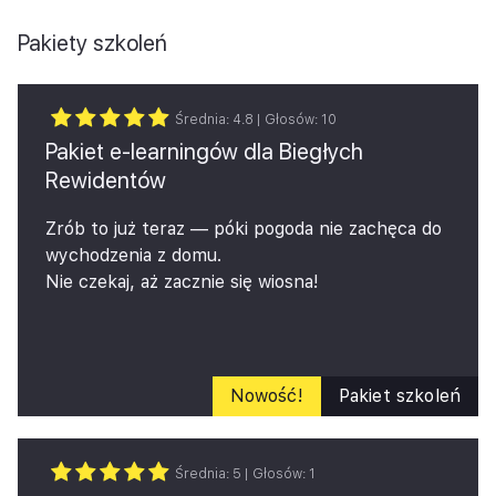
Pakiety szkoleń
Średnia:
4.8
| Głosów:
10
Pakiet e-learningów dla Biegłych
Rewidentów
Zrób to już teraz — póki pogoda nie zachęca do
wychodzenia z domu.
Nie czekaj, aż zacznie się wiosna!
W tym roku kończy się trzyletni okres
rozliczeniowy – nie zostawiaj swoich obowiązków na
ostatnią chwilę.
Pakiet e‑learningów dla Biegłych Rewidentów –
Nowość!
Pakiet szkoleń
oferta limitowana
Przygotowaliśmy specjalny pakiet czterech
kluczowych e‑learningów, które kompleksowo
Średnia:
5
| Głosów:
1
wspierają biegłych rewidentów w realizacji