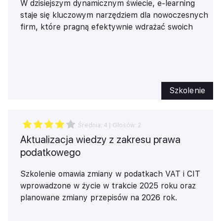
W dzisiejszym dynamicznym świecie, e-learning
staje się kluczowym narzędziem dla nowoczesnych
firm, które pragną efektywnie wdrażać swoich
pracowników. Szkolenia online oferują
elastyczność, umożliwiając pracownikom naukę w
dogodnym dla nich czasie i miejscu, co znacząco
oszczędza czas i zwiększa efektywność procesu
szkoleniowego. Dzięki interaktywnym modułom,
Szkolenie
multimedialnym treściom oraz możliwościom
śledzenia postępów, kursy online nie tylko angażują
uczestników, ale także dostosowują się do ich
Średnia:
4
| Głosów:
2
indywidualnych potrzeb.
Aktualizacja wiedzy z zakresu prawa
Dodatkowo, e-learning pozwala na redukcję
podatkowego
kosztów związanych z tradycyjnymi formami
szkoleń, eliminując wydatki na dojazdy, wynajem sal
Szkolenie omawia zmiany w podatkach VAT i CIT
czy materiały drukowane. Inwestując w nowoczesne
wprowadzone w życie w trakcie 2025 roku oraz
rozwiązania edukacyjne, firmy mogą nie tylko
planowane zmiany przepisów na 2026 rok.
podnieść kwalifikacje swoich pracowników, ale także
zyskać przewagę konkurencyjną na rynku. E-